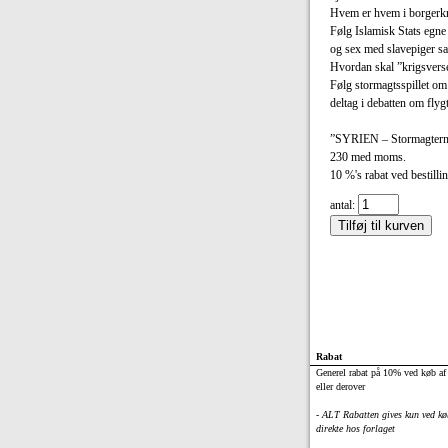
Hvem er hvem i borgerkr
Følg Islamisk Stats egne
og sex med slavepiger s
Hvordan skal ”krigsvers
Følg stormagtsspillet om
deltag i debatten om fly
”SYRIEN – Stormagternes o
230 med moms.
10 %'s rabat ved bestil
antal:
Rabat
Generel rabat på 10% ved køb af
eller derover
- ALT Rabatten gives kun ved kø
direkte hos forlaget