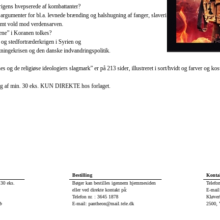
igens hvepserede af kombattanter?
 argumenter for bl.a. levnede brænding og halshugning af fanger, slaveri
amt vold mod verdensarven.
ene” i Koranen tolkes?
 og stedfortræderkrigen i Syrien og
gtningekrisen og den danske indvandringspolitik.
g de religiøse ideologiers slagmark” er på 213 sider, illustreret i sort/hvidt og farver og ko
ling af min. 30 eks. KUN DIREKTE hos forlaget.
Bestilling
Konta
 30 eks.
Bøger kan bestilles igennem hjemmesiden
Telefo
eller ved direkte kontakt på:
E-mail
Telefon nr. : 3645 1878
Kløver
b
E-mail: pantheon@mail.tele.dk
2500, 