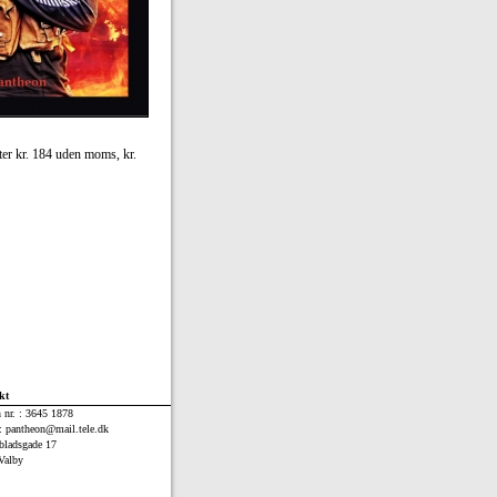
ster kr. 184 uden moms, kr.
kt
n nr. : 3645 1878
: pantheon@mail.tele.dk
bladsgade 17
Valby