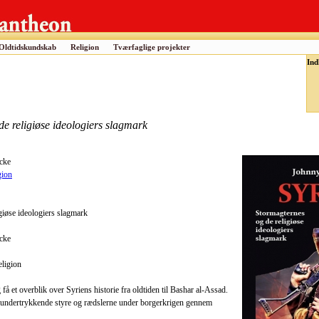
Oldtidskundskab
Religion
Tværfaglige projekter
Ind
e religiøse ideologiers slagmark
ecke
gion
giøse ideologiers slagmark
ecke
eligion
 et overblik over Syriens historie fra oldtiden til Bashar al-Assad.
undertrykkende styre og rædslerne under borgerkrigen gennem