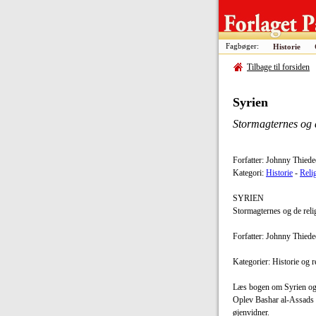
Fagbøger:
Historie
Tilbage til forsiden
Syrien
Stormagternes og d
Forfatter: Johnny Thied
Kategori:
Historie
-
Reli
SYRIEN
Stormagternes og de reli
Forfatter: Johnny Thied
Kategorier: Historie og r
Læs bogen om Syrien og få
Oplev Bashar al-Assads 
øjenvidner.