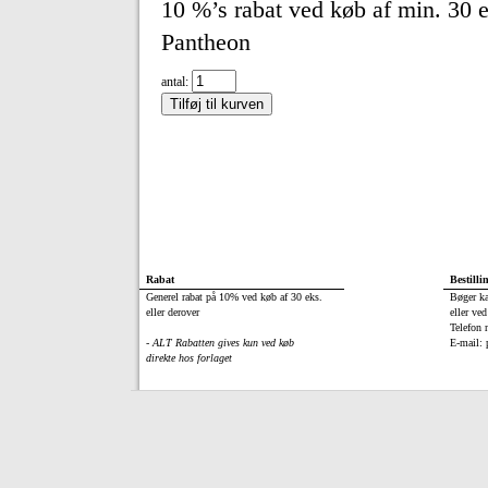
10 %’s rabat ved køb af min. 3
Pantheon
antal:
Rabat
Bestilli
Generel rabat på 10% ved køb af 30 eks.
Bøger ka
eller derover
eller ved
Telefon 
- ALT Rabatten gives kun ved køb
E-mail: 
direkte hos forlaget