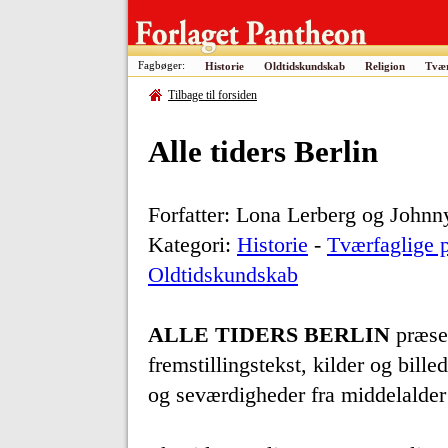
Fagbøger:
Historie
Oldtidskundskab
Religion
Tvær
Tilbage til forsiden
Alle tiders Berlin
Forfatter: Lona Lerberg og John
Kategori:
Historie
-
Tværfaglige p
Oldtidskundskab
ALLE TIDERS BERLIN
præsen
fremstillingstekst, kilder og bille
og seværdigheder fra middelalder t