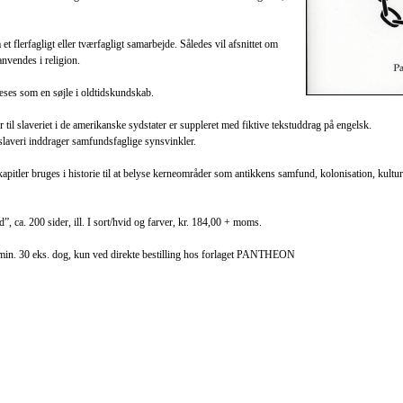
et flerfagligt eller tværfagligt samarbejde. Således vil afsnittet om
nvendes i religion.
læses som en søjle i oldtidskundskab.
til slaveriet i de amerikanske sydstater er suppleret med fiktive tekstuddrag på engelsk.
 slaveri inddrager samfundsfaglige synsvinkler.
kapitler bruges i historie til at belyse kerneområder som antikkens samfund, kolonisation, kult
tid”, ca. 200 sider, ill. I sort/hvid og farver, kr. 184,00 + moms.
 min. 30 eks. dog, kun ved direkte bestilling hos forlaget PANTHEON