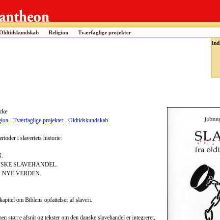
Oldtidskundskab
Religion
Tværfaglige projekter
Ind
ecke
gion
-
Tværfaglige projekter
-
Oldtidskundskab
ioder i slaveriets historie:
.
SKE SLAVEHANDEL.
N NYE VERDEN.
apitel om Biblens opfattelser af slaveri.
men større afsnit og tekster om den danske slavehandel er integreret,