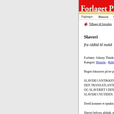
Fagbøger:
Historie
Tilbage til forsiden
Slaveri
fra oldtid til nutid
Forfatter: Johnny Thied
Kategori:
Historie
-
Reli
Bogen fokuserer på tre per
SLAVERI I ANTIKKEN
DEN TRANSATLANTI
OG SLAVERIET I DE
SLAVERI I NUTIDEN.
Dertil kommer et optaktsk
Slaveri belyses globalt, 