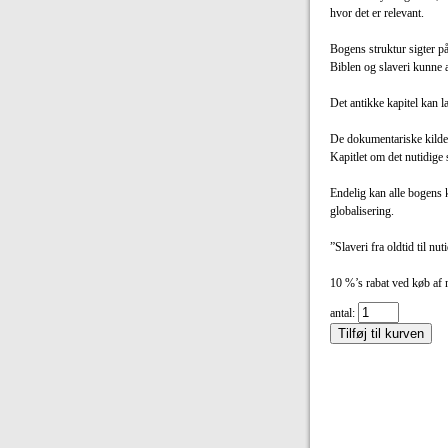
hvor det er relevant.
Bogens struktur sigter på 
Biblen og slaveri kunne a
Det antikke kapitel kan 
De dokumentariske kilder 
Kapitlet om det nutidige
Endelig kan alle bogens 
globalisering.
”Slaveri fra oldtid til nu
10 %’s rabat ved køb af
antal: