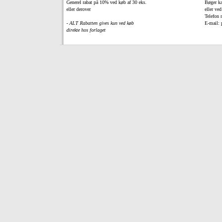
Generel rabat på 10% ved køb af 30 eks.
Bøger ka
eller derover
eller ved
Telefon 
- ALT Rabatten gives kun ved køb
E-mail: 
direkte hos forlaget