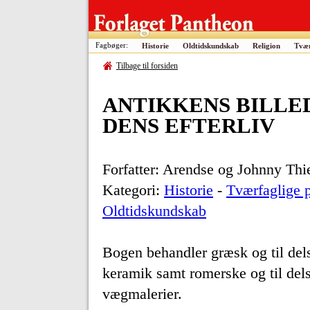
Fagbøger:
Historie
Oldtidskundskab
Religion
Tvær
Tilbage til forsiden
ANTIKKENS BILLE
DENS EFTERLIV
Forfatter: Arendse og Johnny Th
Kategori:
Historie
-
Tværfaglige p
Oldtidskundskab
Bogen behandler græsk og til del
keramik samt romerske og til del
vægmalerier.